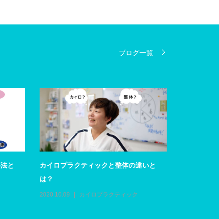
ブログ一覧
導法と
カイロプラクティックと整体の違いと
なぜカイロ
は？
2022.08.19
2020.10.09
カイロプラクティック