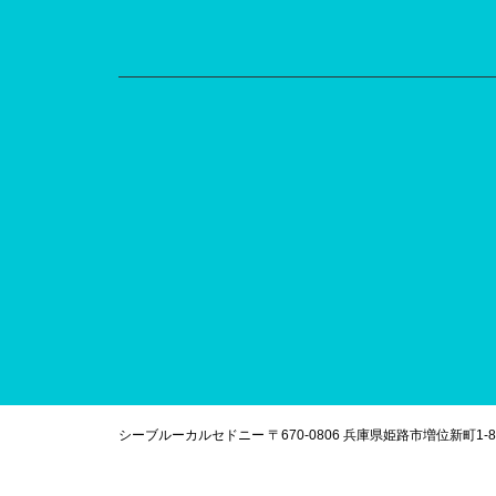
シーブルーカルセドニー 〒670-0806 兵庫県姫路市増位新町1-8-2 藤