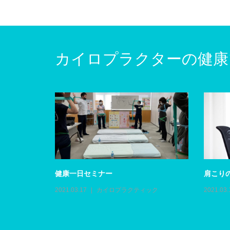
カイロプラクターの健康
健康一日セミナー
肩こり
ック
2021.03.17
カイロプラクティック
2021.03.